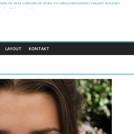
eibliche und männliche Kraft im Geschäftsleben nutzen können
n der Nähe von Hanau.
 mit der Zitronendiät
 – Wie eine Entgiftung bei Cellulite helfen kann
st für die Ahnenforschung sinnvoll?
LAYOUT
KONTAKT